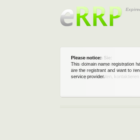
Expire
Please notice:
Bitte beachten Sie:
This domain name registration ha
Diese Domainregistrierung ist 
are the registrant and want to re
Domain stehen an. Wenn Sie d
service provider.
verlängern möchten, kontaktieren S