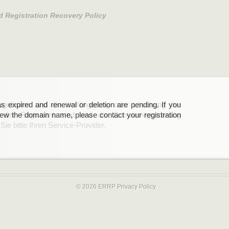
d Registration Recovery Policy
s expired and renewal or deletion are pending. If you
abgelaufen und die Verlängerung oder Löschung der
new the domain name, please contact your registration
er Registrant sind und die Domainregistrierung
ie bitte Ihren Service-Provider.
© 2026 ERRP
Privacy Policy