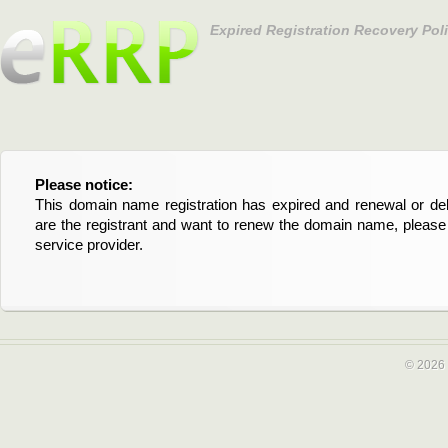
Expired Registration Recovery Pol
Please notice:
Bitte beachten Sie:
This domain name registration has expired and renewal or dele
Diese Domainregistrierung ist abgelaufen und die Verläng
are the registrant and want to renew the domain name, please 
Domain stehen an. Wenn Sie der Registrant sind und di
service provider.
verlängern möchten, kontaktieren Sie bitte Ihren Service-Provid
© 2026